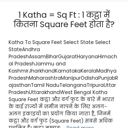
1 Katha = Sq Ft : 1 कट्ठा में
कितना Square Feet होता है?
Katha To Square Feet Select State Select
StateAndhra
PradeshAssamBiharGujaratHaryanaHimach
al PradeshJammu and
KashmirJharkhandKarnatakaKeralaMadhya
PradeshMaharashtraManipurOdishaPunjabR
ajasthanTamil NaduTelanganaTripuraUttar
PradeshUttarakhandWest Bengal Katha
Square Feet कट्ठा और वर्ग फुट के बारे में भारत
के कई राज्यों में ज़मीन नापने के लिए अलग-
अलग इकाइयों का प्रयोग किया जाता है, जिनमें
कट्ठा और वर्ग फुट (Square Feet) सबसे अधिक
प्रचलित हैं। कट्ठा मुख्यतः …
Read more