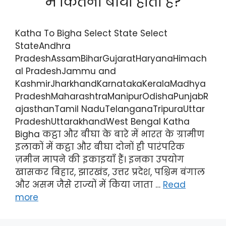
में कितना बीघा होता हैं?
Katha To Bigha Select State Select
StateAndhra
PradeshAssamBiharGujaratHaryanaHimach
al PradeshJammu and
KashmirJharkhandKarnatakaKeralaMadhya
PradeshMaharashtraManipurOdishaPunjabR
ajasthanTamil NaduTelanganaTripuraUttar
PradeshUttarakhandWest Bengal Katha
Bigha कट्ठा और बीघा के बारे में भारत के ग्रामीण
इलाकों में कट्ठा और बीघा दोनों ही पारंपरिक
ज़मीन मापने की इकाइयाँ हैं। इनका उपयोग
खासकर बिहार, झारखंड, उत्तर प्रदेश, पश्चिम बंगाल
और असम जैसे राज्यों में किया जाता …
Read
more