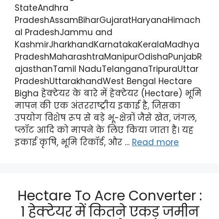
StateAndhra
PradeshAssamBiharGujaratHaryanaHimach
al PradeshJammu and
KashmirJharkhandKarnatakaKeralaMadhya
PradeshMaharashtraManipurOdishaPunjabR
ajasthanTamil NaduTelanganaTripuraUttar
PradeshUttarakhandWest Bengal Hectare
Bigha हेक्टेयर के बारे में हेक्टेयर (Hectare) भूमि
मापन की एक अंतरराष्ट्रीय इकाई है, जिसका
उपयोग विशेष रूप से बड़े भू-क्षेत्रों जैसे खेत, जंगल,
प्लॉट आदि को मापने के लिए किया जाता है। यह
इकाई कृषि, भूमि रिकॉर्ड, और …
Read more
Hectare To Acre Converter :
1 हेक्टेयर में कितने एकड़ जमीन