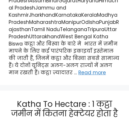
PradeshAssamBiharGujaratHaryanaHimach
al PradeshJammu and
KashmirJharkhandKarnatakaKeralaMadhya
PradeshMaharashtraManipurOdishaPunjabR
ajasthanTamil NaduTelanganaTripuraUttar
PradeshUttarakhandWest Bengal Katha
Biswa कट्ठा और बिस्वा के बारे मे भारत में ज़मीन
मापने के लिए कई पारंपरिक इकाइयाँ इस्तेमाल
की जाती हैं, जिनमें कट्ठा और बिस्वा सबसे सामान्य
हैं। ये दोनों यूनिट्स अलग-अलग राज्यों में अलग
मान रखती हैं। कट्ठा ज़्यादातर …
Read more
Katha To Hectare : 1 कट्ठा
जमीन में कितना हेक्टेयर होता है