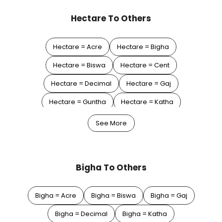
Hectare To Others
Hectare = Acre
Hectare = Bigha
Hectare = Biswa
Hectare = Cent
Hectare = Decimal
Hectare = Gaj
Hectare = Guntha
Hectare = Katha
Hectare = Square Feet
Hectare = Square Meter
See More
Hectare = Square Yard
Bigha To Others
Bigha = Acre
Bigha = Biswa
Bigha = Gaj
Bigha = Decimal
Bigha = Katha