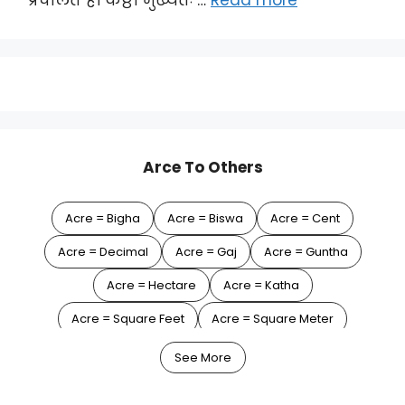
Arce To Others
Acre = Bigha
Acre = Biswa
Acre = Cent
Acre = Decimal
Acre = Gaj
Acre = Guntha
Acre = Hectare
Acre = Katha
Acre = Square Feet
Acre = Square Meter
Acre = Square Yard
See More