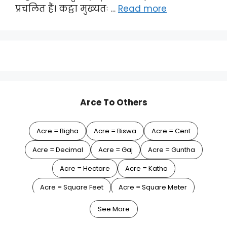
प्रचलित हैं। कट्ठा मुख्यतः …
Read more
Arce To Others
Acre = Bigha
Acre = Biswa
Acre = Cent
Acre = Decimal
Acre = Gaj
Acre = Guntha
Acre = Hectare
Acre = Katha
Acre = Square Feet
Acre = Square Meter
Acre = Square Yard
See More