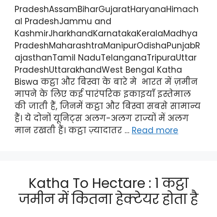
PradeshAssamBiharGujaratHaryanaHimach
al PradeshJammu and
KashmirJharkhandKarnatakaKeralaMadhya
PradeshMaharashtraManipurOdishaPunjabR
ajasthanTamil NaduTelanganaTripuraUttar
PradeshUttarakhandWest Bengal Katha
Biswa कट्ठा और बिस्वा के बारे मे भारत में ज़मीन
मापने के लिए कई पारंपरिक इकाइयाँ इस्तेमाल
की जाती हैं, जिनमें कट्ठा और बिस्वा सबसे सामान्य
हैं। ये दोनों यूनिट्स अलग-अलग राज्यों में अलग
मान रखती हैं। कट्ठा ज़्यादातर …
Read more
Katha To Hectare : 1 कट्ठा
जमीन में कितना हेक्टेयर होता है