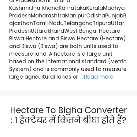
al PradeshJammu and
KashmirJharkhandKarnatakaKeralaMadhya
PradeshMaharashtraManipurOdishaPunjabR
ajasthanTamil NaduTelanganaTripuraUttar
PradeshUttarakhandWest Bengal Hectare
Biswa Hectare and Biswa Hectare (Hectare)
and Biswa (Biswa) are both units used to
measure land. A hectare is a large unit
based on the international standard (Metric
System) and is commonly used to measure
large agricultural lands or …
Read more
Hectare To Bigha Converter
: 1 हेक्टेयर में कितने बीघा होते हैं?