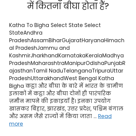
में कितना बीघा होता हैं?
Katha To Bigha Select State Select
StateAndhra
PradeshAssamBiharGujaratHaryanaHimach
al PradeshJammu and
KashmirJharkhandKarnatakaKeralaMadhya
PradeshMaharashtraManipurOdishaPunjabR
ajasthanTamil NaduTelanganaTripuraUttar
PradeshUttarakhandWest Bengal Katha
Bigha कट्ठा और बीघा के बारे में भारत के ग्रामीण
इलाकों में कट्ठा और बीघा दोनों ही पारंपरिक
ज़मीन मापने की इकाइयाँ हैं। इनका उपयोग
खासकर बिहार, झारखंड, उत्तर प्रदेश, पश्चिम बंगाल
और असम जैसे राज्यों में किया जाता …
Read
more