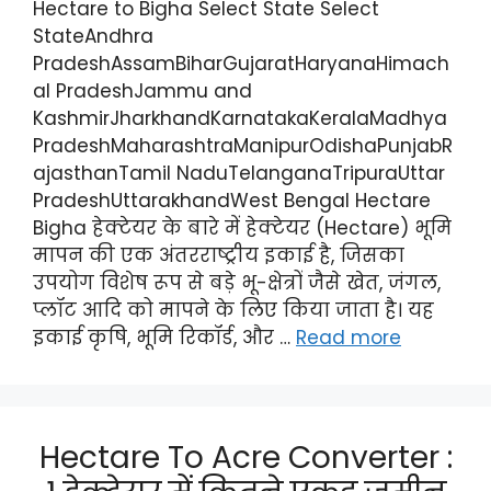
Hectare to Bigha Select State Select
StateAndhra
PradeshAssamBiharGujaratHaryanaHimach
al PradeshJammu and
KashmirJharkhandKarnatakaKeralaMadhya
PradeshMaharashtraManipurOdishaPunjabR
ajasthanTamil NaduTelanganaTripuraUttar
PradeshUttarakhandWest Bengal Hectare
Bigha हेक्टेयर के बारे में हेक्टेयर (Hectare) भूमि
मापन की एक अंतरराष्ट्रीय इकाई है, जिसका
उपयोग विशेष रूप से बड़े भू-क्षेत्रों जैसे खेत, जंगल,
प्लॉट आदि को मापने के लिए किया जाता है। यह
इकाई कृषि, भूमि रिकॉर्ड, और …
Read more
Hectare To Acre Converter :