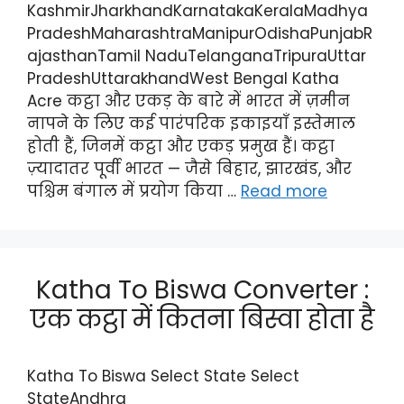
KashmirJharkhandKarnatakaKeralaMadhya
PradeshMaharashtraManipurOdishaPunjabR
ajasthanTamil NaduTelanganaTripuraUttar
PradeshUttarakhandWest Bengal Katha
Acre कट्ठा और एकड़ के बारे में भारत में ज़मीन
नापने के लिए कई पारंपरिक इकाइयाँ इस्तेमाल
होती हैं, जिनमें कट्ठा और एकड़ प्रमुख हैं। कट्ठा
ज़्यादातर पूर्वी भारत — जैसे बिहार, झारखंड, और
पश्चिम बंगाल में प्रयोग किया …
Read more
Katha To Biswa Converter :
एक कट्ठा में कितना बिस्वा होता है
Katha To Biswa Select State Select
StateAndhra