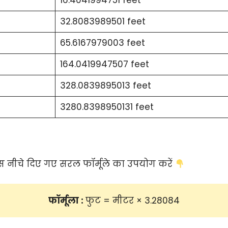
32.8083989501 feet
65.6167979003 feet
164.0419947507 feet
328.0839895013 feet
3280.8398950131 feet
 नीचे दिए गए सरल फॉर्मूले का उपयोग करें
फॉर्मूला : 
फुट = मीटर × 3.28084