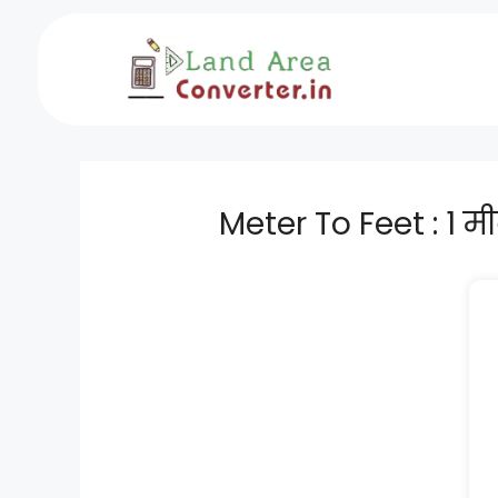
Skip
to
content
Meter To Feet : 1 मी